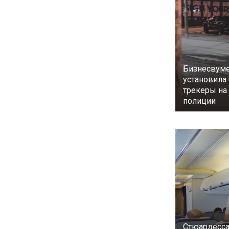
Бизнесвуме
установила
трекеры н
полиции
Стюардесса