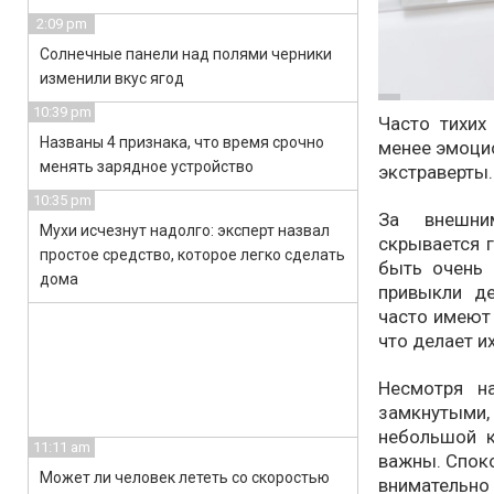
2:09 pm
Солнечные панели над полями черники
изменили вкус ягод
10:39 pm
Часто тихих
Названы 4 признака, что время срочно
менее эмоци
менять зарядное устройство
экстраверты.
10:35 pm
За внешни
Мухи исчезнут надолго: эксперт назвал
скрывается 
простое средство, которое легко сделать
быть очень 
дома
привыкли де
часто имеют
что делает и
Несмотря н
замкнутыми,
небольшой к
11:11 am
важны. Спок
Может ли человек лететь со скоростью
внимательно