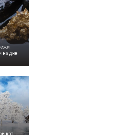
лежи
и на дне
ой кот