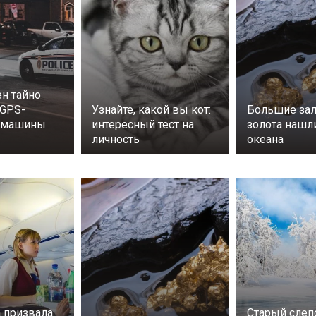
н тайно
 GPS-
Узнайте, какой вы кот:
Большие за
а машины
интересный тест на
золота нашл
личность
океана
 призвала
Старый слеп