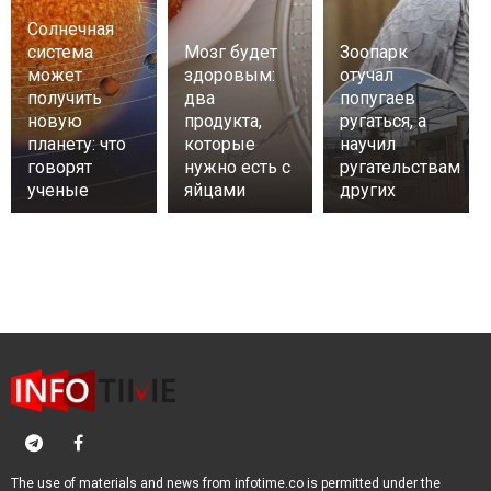
Солнечная
система
Мозг будет
Зоопарк
может
здоровым:
отучал
получить
два
попугаев
новую
продукта,
ругаться, а
планету: что
которые
научил
говорят
нужно есть с
ругательствам
ученые
яйцами
других
The use of materials and news from infotime.co is permitted under the