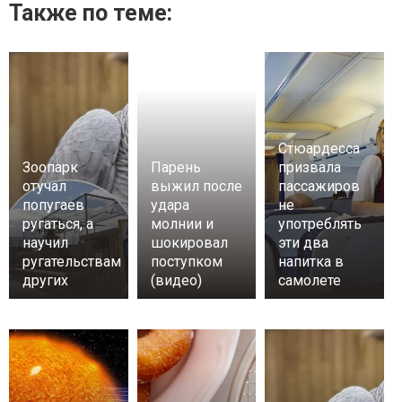
Также по теме:
Стюардесса
Зоопарк
Парень
призвала
отучал
выжил после
пассажиров
попугаев
удара
не
ругаться, а
молнии и
употреблять
научил
шокировал
эти два
ругательствам
поступком
напитка в
других
(видео)
самолете