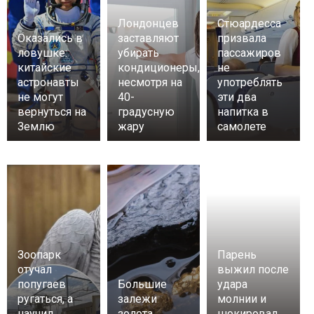
Лондонцев
Стюардесса
Оказались в
заставляют
призвала
ловушке:
убирать
пассажиров
китайские
кондиционеры,
не
астронавты
несмотря на
употреблять
не могут
40-
эти два
вернуться на
градусную
напитка в
Землю
жару
самолете
Зоопарк
Парень
отучал
выжил после
попугаев
Большие
удара
ругаться, а
залежи
молнии и
научил
золота
шокировал