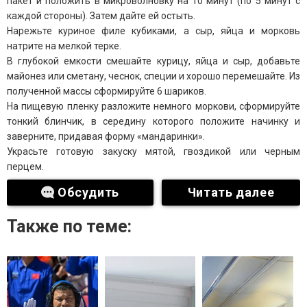
пакет и положить в микроволновку на 10 минут (по 5 минут с
каждой стороны). Затем дайте ей остыть.
Нарежьте куриное филе кубиками, а сыр, яйца и морковь
натрите на мелкой терке.
В глубокой емкости смешайте курицу, яйца и сыр, добавьте
майонез или сметану, чеснок, специи и хорошо перемешайте. Из
полученной массы сформируйте 6 шариков.
На пищевую пленку разложите немного моркови, сформируйте
тонкий блинчик, в середину которого положите начинку и
заверните, придавая форму «мандаринки».
Украсьте готовую закуску мятой, гвоздикой или черным
перцем.
Обсудить
Читать далее
Также по теме: