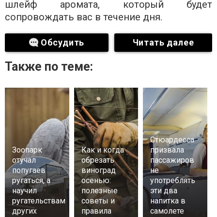
шлейф аромата, который будет
сопровождать вас в течение дня.
Обсудить
Читать далее
Также по теме:
Стюардесса
Зоопарк
Как и когда
призвала
отучал
обрезать
пассажиров
попугаев
виноград
не
ругаться, а
осенью:
употреблять
научил
полезные
эти два
ругательствам
советы и
напитка в
других
правила
самолете