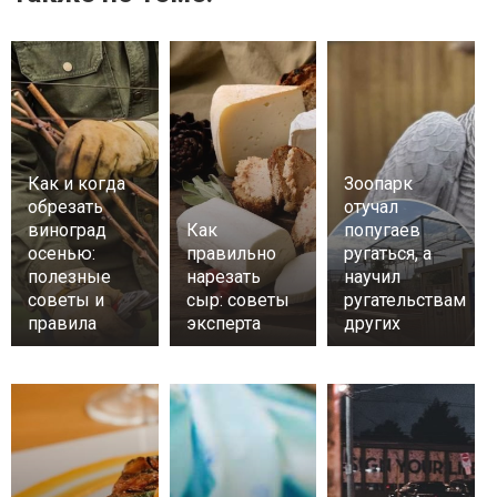
Как и когда
Зоопарк
обрезать
отучал
виноград
Как
попугаев
осенью:
правильно
ругаться, а
полезные
нарезать
научил
советы и
сыр: советы
ругательствам
правила
эксперта
других