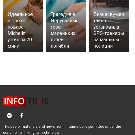
Идеальное
Трагедия в
Бизнесвумен
пюре от
Иерусалиме:
тайно
повара
трое
установила
Michelin:
маленьких
GPS-трекеры
ужин за 20
детей
на машины
минут
погибли
полиции
The use of materials and news from infotime.co is permitted under the
condition of linking to infotime.co