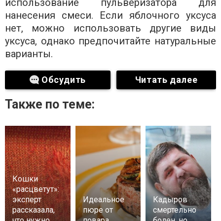
использование пульверизатора для
нанесения смеси. Если яблочного уксуса
нет, можно использовать другие виды
уксуса, однако предпочитайте натуральные
варианты.
Обсудить
Читать далее
Также по теме:
Кошки
«расцветут»:
эксперт
Идеальное
Кадыров
рассказала,
пюре от
смертельно
что нужно
повара
болен, но