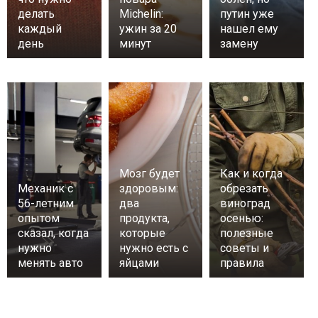
делать
Michelin:
путин уже
каждый
ужин за 20
нашел ему
день
минут
замену
Мозг будет
Как и когда
Механик с
здоровым:
обрезать
56-летним
два
виноград
опытом
продукта,
осенью:
сказал, когда
которые
полезные
нужно
нужно есть с
советы и
менять авто
яйцами
правила