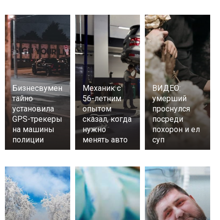
Бизнесвумен
Механик с
ВИДЕО:
тайно
56-летним
умерший
установила
опытом
проснулся
GPS-трекеры
сказал, когда
посреди
на машины
нужно
похорон и ел
полиции
менять авто
суп