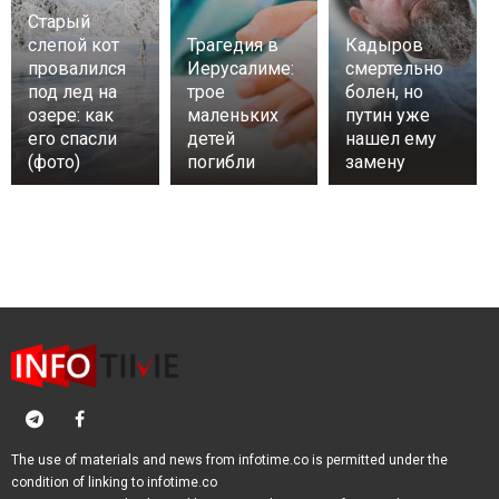
Старый
слепой кот
Трагедия в
Кадыров
провалился
Иерусалиме:
смертельно
под лед на
трое
болен, но
озере: как
маленьких
путин уже
его спасли
детей
нашел ему
(фото)
погибли
замену
The use of materials and news from infotime.co is permitted under the
condition of linking to infotime.co