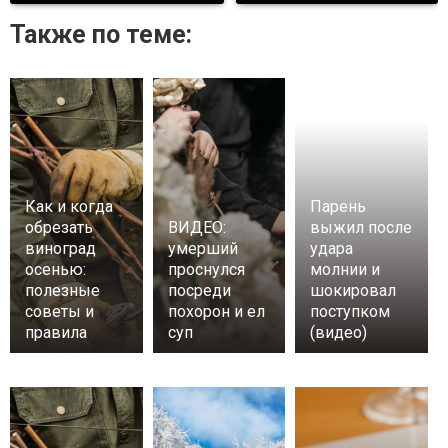
Также по теме:
Как и когда
Парень
обрезать
ВИДЕО:
выжил после
виноград
умерший
удара
осенью:
проснулся
молнии и
полезные
посреди
шокировал
советы и
похорон и ел
поступком
правила
суп
(видео)