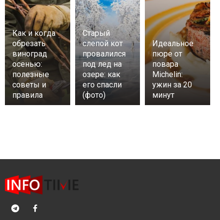
Как и когда
Старый
обрезать
слепой кот
Идеальное
виноград
провалился
пюре от
осенью:
под лед на
повара
полезные
озере: как
Michelin:
советы и
его спасли
ужин за 20
правила
(фото)
минут