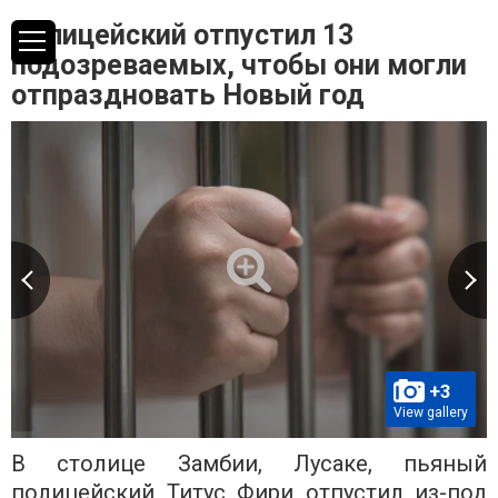
Полицейский отпустил 13
подозреваемых, чтобы они могли
отпраздновать Новый год
+3
View gallery
В столице Замбии, Лусаке, пьяный
полицейский Титус Фири отпустил из-под