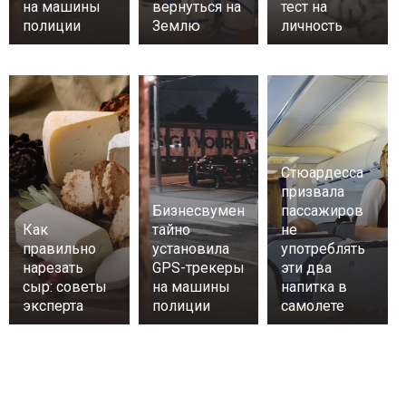
на машины
вернуться на
тест на
полиции
Землю
личность
Стюардесса
призвала
Бизнесвумен
пассажиров
Как
тайно
не
правильно
установила
употреблять
нарезать
GPS-трекеры
эти два
сыр: советы
на машины
напитка в
эксперта
полиции
самолете