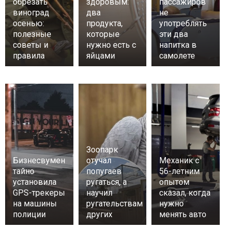
обрезать
здоровым:
пассажиров
виноград
два
не
осенью:
продукта,
употреблять
полезные
которые
эти два
советы и
нужно есть с
напитка в
правила
яйцами
самолете
Зоопарк
Бизнесвумен
отучал
Механик с
тайно
попугаев
56-летним
установила
ругаться, а
опытом
GPS-трекеры
научил
сказал, когда
на машины
ругательствам
нужно
полиции
других
менять авто