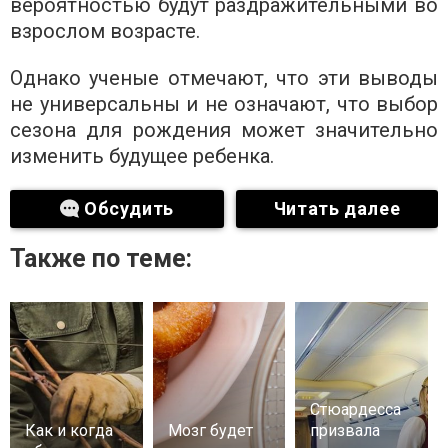
вероятностью будут раздражительными во
взрослом возрасте.
Однако ученые отмечают, что эти выводы
не универсальны и не означают, что выбор
сезона для рождения может значительно
изменить будущее ребенка.
Обсудить
Читать далее
Также по теме:
Стюардесса
Как и когда
Мозг будет
призвала