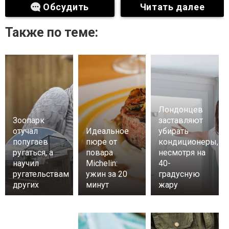
Обсудить
Читать далее
Также по теме:
Лондонцев
Зоопарк
заставляют
отучал
Идеальное
убирать
попугаев
пюре от
кондиционеры,
ругаться, а
повара
несмотря на
научил
Michelin:
40-
ругательствам
ужин за 20
градусную
других
минут
жару