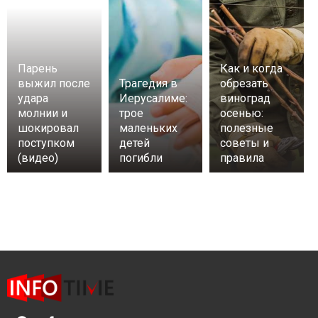
Парень
Как и когда
выжил после
Трагедия в
обрезать
удара
Иерусалиме:
виноград
молнии и
трое
осенью:
шокировал
маленьких
полезные
поступком
детей
советы и
(видео)
погибли
правила