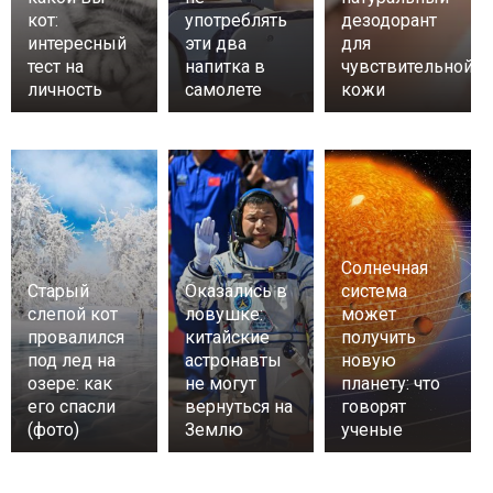
кот:
употреблять
дезодорант
интересный
эти два
для
тест на
напитка в
чувствительной
личность
самолете
кожи
Солнечная
Старый
Оказались в
система
слепой кот
ловушке:
может
провалился
китайские
получить
под лед на
астронавты
новую
озере: как
не могут
планету: что
его спасли
вернуться на
говорят
(фото)
Землю
ученые