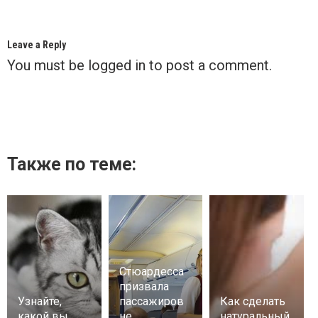
Leave a Reply
You must be
logged in
to post a comment.
Также по теме:
Стюардесса
призвала
Узнайте,
пассажиров
Как сделать
какой вы
не
натуральный