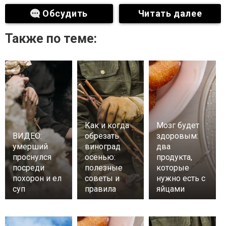
Обсудить
Читать далее
Также по теме:
Как и когда
Мозг будет
ВИДЕО:
обрезать
здоровым:
умерший
виноград
два
проснулся
осенью:
продукта,
посреди
полезные
которые
похорон и ел
советы и
нужно есть с
суп
правила
яйцами