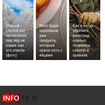
Старый
Мозг будет
Как и когда
слепой кот
здоровым:
обрезать
провалился
два
виноград
под лед на
продукта,
осенью:
озере: как
которые
полезные
его спасли
нужно есть с
советы и
(фото)
яйцами
правила