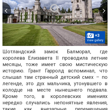
+3
View gallery
Шотландский замок Балморал, где
королева Елизавета II проводила летние
месяцы, тоже имеет свою мистическую
историю. Грант Гарролд вспоминал, что
слышал там странный детский смех – по
легенде, это дух мальчика, утонувшего в
колодце на месте нынешнего подвала.
Кроме того, в королевских имениях
нередко случались непонятные явления,
такие как внезапные перемещения