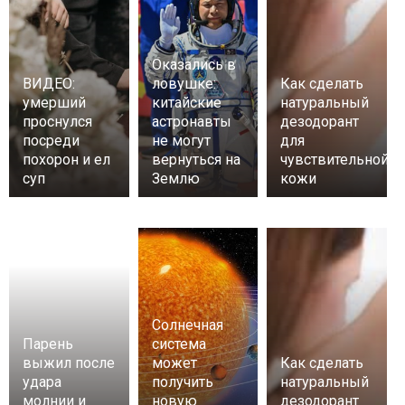
Оказались в
ВИДЕО:
ловушке:
Как сделать
умерший
китайские
натуральный
проснулся
астронавты
дезодорант
посреди
не могут
для
похорон и ел
вернуться на
чувствительной
суп
Землю
кожи
Солнечная
Парень
система
выжил после
может
Как сделать
удара
получить
натуральный
молнии и
новую
дезодорант