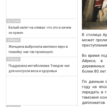
12:15 pm
Белый налет на сливах: что это и зачем
он нужен
В столице Ар
может проли
4:09 pm
преступления
Женщина выбросила миллион евро в
помойку: как так произошло
Во время по
3:20 pm
Айресе, в 
деревянных 
Поддержка метаболизма: 9 видов чая
более 80 лет
для контроля веса и здоровья
По данным с
году на япо
передать в г
таможня кон
дипломатов.