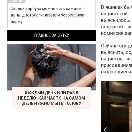
2:56 pm
В ящиках бы
Сколько арбуза можно есть каждый
нацистско
день: диетологи назвали безопасную
выяснилось,
норму
содержит ан
комиссия зап
ГЛАВНОЕ ЗА СУТКИ
Сейчас эти д
выяснить, с
нацистов и
присоедини
надеющиеся 
КАЖДЫЙ ДЕНЬ ИЛИ РАЗ В
НЕДЕЛЮ: КАК ЧАСТО НА САМОМ
ДЕЛЕ НУЖНО МЫТЬ ГОЛОВУ