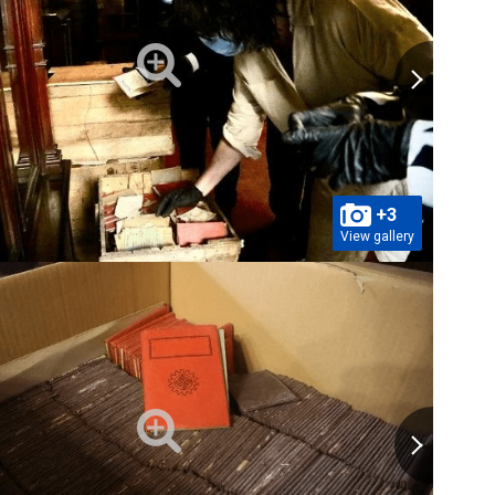
+3
View gallery