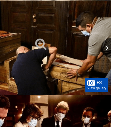
+3
View gallery