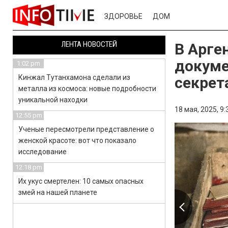
ЗДОРОВЬЕ
ДОМ
ЛЕНТА НОВОСТЕЙ
В Арге
докуме
1:02 pm
Кинжал Тутанхамона сделали из
секрет
металла из космоса: новые подробности
уникальной находки
18 мая, 2025,
9:
12:55 pm
Ученые пересмотрели представление о
женской красоте: вот что показало
исследование
12:18 pm
Их укус смертелен: 10 самых опасных
змей на нашей планете