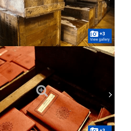
+3
View gallery
+3