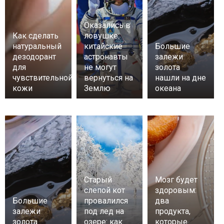
Оказались в
Как сделать
ловушке:
натуральный
китайские
Большие
дезодорант
астронавты
залежи
для
не могут
золота
чувствительной
вернуться на
нашли на дне
кожи
Землю
океана
Старый
Мозг будет
слепой кот
здоровым:
Большие
провалился
два
залежи
под лед на
продукта,
золота
озере: как
которые