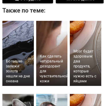
Также по теме:
Мозг будет
Как сделать
здоровым:
Большие
натуральный
два
залежи
дезодорант
продукта,
золота
для
которые
нашли на дне
чувствительной
нужно есть с
океана
кожи
яйцами