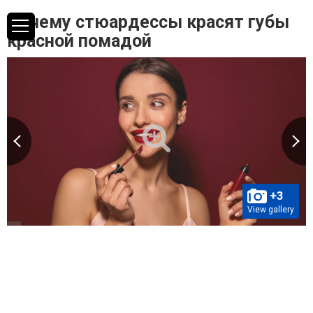
Почему стюардессы красят губы
красной помадой
+3
View gallery