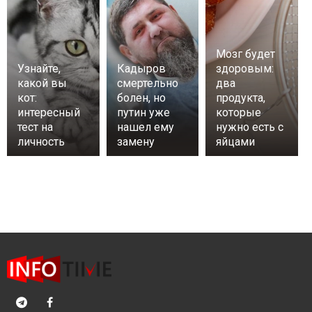
Мозг будет
Узнайте,
Кадыров
здоровым:
какой вы
смертельно
два
кот:
болен, но
продукта,
интересный
путин уже
которые
тест на
нашел ему
нужно есть с
личность
замену
яйцами