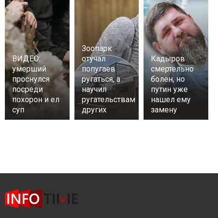
Зоопарк
ВИДЕО:
отучал
Кадыров
умерший
попугаев
смертельно
проснулся
ругаться, а
болен, но
посреди
научил
путин уже
похорон и ел
ругательствам
нашел ему
суп
других
замену