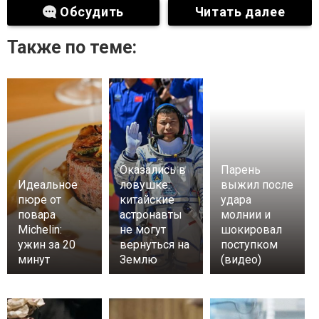
Обсудить
Читать далее
Также по теме:
Оказались в
Парень
Идеальное
ловушке:
выжил после
пюре от
китайские
удара
повара
астронавты
молнии и
Michelin:
не могут
шокировал
ужин за 20
вернуться на
поступком
минут
Землю
(видео)