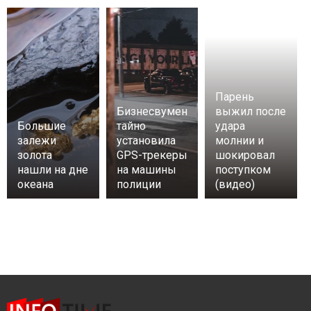
Парень
Бизнесвумен
выжил после
Большие
тайно
удара
залежи
установила
молнии и
золота
GPS-трекеры
шокировал
нашли на дне
на машины
поступком
океана
полиции
(видео)