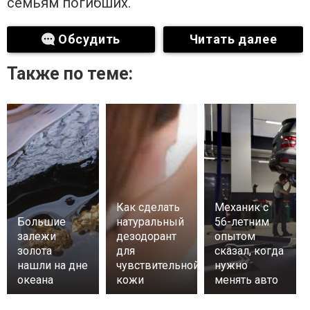
семьям погибших.
Обсудить
Читать далее
Также по теме:
Как сделать
Механик с
Большие
натуральный
56-летним
залежи
дезодорант
опытом
золота
для
сказал, когда
нашли на дне
чувствительной
нужно
океана
кожи
менять авто