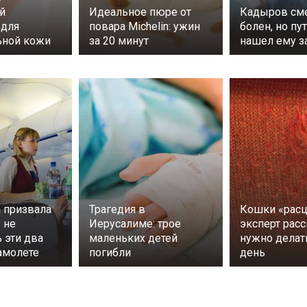
й
Идеальное пюре от
Кадыров см
 для
повара Michelin: ужин
болен, но пу
ьной кожи
за 20 минут
нашел ему з
 призвала
Трагедия в
Кошки «расц
 не
Иерусалиме: трое
эксперт расс
 эти два
маленьких детей
нужно дела
амолете
погибли
день