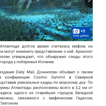
+3
View gallery
Атлантиде долгое время считалась мифом, но
и могут изменить представление о ней. Археолог
ллан утверждает, что обнаружил следы этого
города у побережья Испании.
здания Daily Mail, Доннеллан объявил о своем
а конференции Cosmic Summit в Северной
едставив уникальные кадры по морскому дну. По
руины Атлантиды расположены всего в 3,2 км от
адиса, одного из старейших городов Западной
зможно, связанного с мифическим Гадесом,
Платоном.