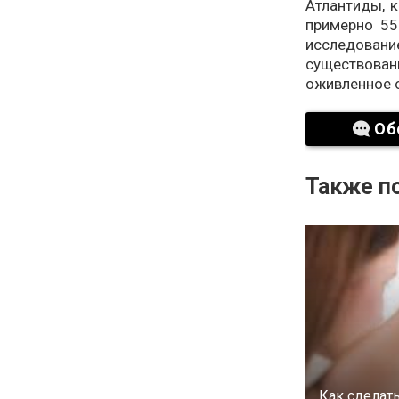
Атлантиды, 
примерно 55
исследован
существовани
оживленное о
Об
Также по
Как сделат