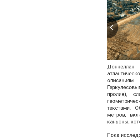
Доннеллан 
атлантическ
описаниям
Геркулесов
пролив), с
геометриче
текстами. 
метров, вк
каньоны, кот
Пока исслед