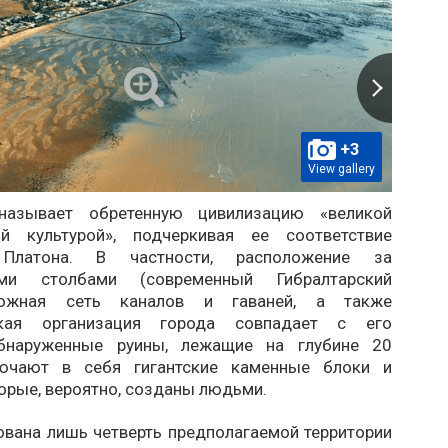
+3
View gallery
называет обретенную цивилизацию «великой
ой культурой», подчеркивая ее соответствие
 Платона. В частности, расположение за
ыми столбами (современный Гибралтарский
ложная сеть каналов и гаваней, а также
ская организация города совпадает с его
Обнаруженные руины, лежащие на глубине 20
лючают в себя гигантские каменные блоки и
орые, вероятно, созданы людьми.
ована лишь четверть предполагаемой территории