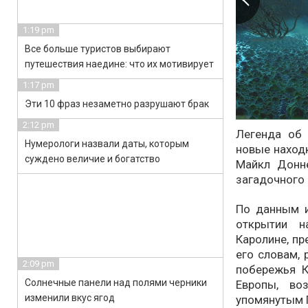
1:19 pm
Все больше туристов выбирают
путешествия наедине: что их мотивирует
1:17 pm
Эти 10 фраз незаметно разрушают брак
2:12 pm
Легенда об 
Нумерологи назвали даты, которым
новые находк
суждено величие и богатство
Майкл Донне
загадочного 
По данным и
открытии н
Каролине, пр
его словам, 
2:09 pm
побережья К
Солнечные панели над полями черники
Европы, во
изменили вкус ягод
упомянутым 