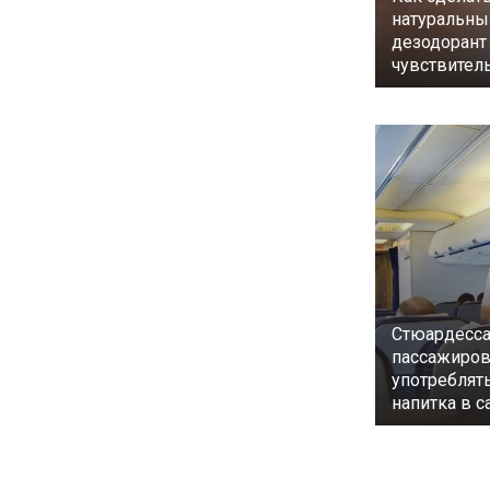
натуральны
дезодорант
чувствител
Стюардесса
пассажиров
употреблять
напитка в с