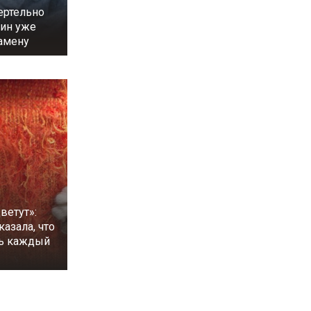
ертельно
тин уже
амену
ветут»:
казала, что
ть каждый