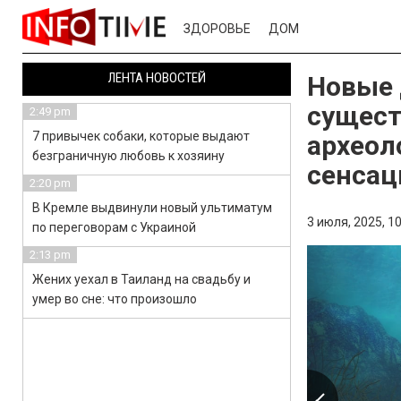
ЗДОРОВЬЕ
ДОМ
ЛЕНТА НОВОСТЕЙ
Новые 
сущест
2:49 pm
7 привычек собаки, которые выдают
археол
безграничную любовь к хозяину
сенсац
2:20 pm
В Кремле выдвинули новый ультиматум
3 июля, 2025,
10
по переговорам с Украиной
2:13 pm
Жених уехал в Таиланд на свадьбу и
умер во сне: что произошло