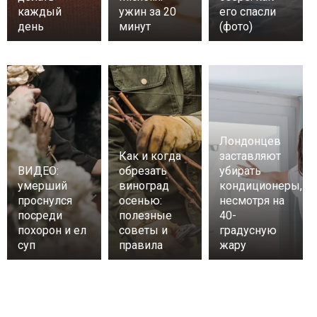
каждый
ужин за 20
его спасли
день
минут
(фото)
Лондонцев
Как и когда
заставляют
ВИДЕО:
обрезать
убирать
умерший
виноград
кондиционеры,
проснулся
осенью:
несмотря на
посреди
полезные
40-
похорон и ел
советы и
градусную
суп
правила
жару