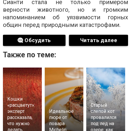
Сианти стала не только примером
верности животного, но и громким
напоминанием об уязвимости горных
общин перед природными катастрофами.
Обсудить
Читать далее
Также по теме:
Кошки
«расцветут»:
Старый
эксперт
Идеальное
слепой кот
рассказала,
пюре от
провалился
что нужно
повара
под лед на
делать
Michelin:
озере: как