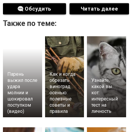
Обсудить
Читать далее
Также по теме:
Парень
Как и когда
выжил после
обрезать
Узнайте,
удара
виноград
какой вы
молнии и
осенью:
кот:
шокировал
полезные
интересный
поступком
советы и
тест на
(видео)
правила
личность