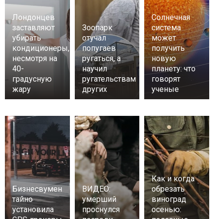
Лондонцев
Солнечная
заставляют
Зоопарк
система
убирать
отучал
может
кондиционеры,
попугаев
получить
несмотря на
ругаться, а
новую
40-
научил
планету: что
градусную
ругательствам
говорят
жару
других
ученые
Как и когда
Бизнесвумен
ВИДЕО:
обрезать
тайно
умерший
виноград
установила
проснулся
осенью: