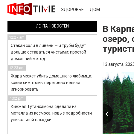
ЗДОРОВЬЕ
ДОМ
ЛЕНТА НОВОСТЕЙ
В Карп
озеро,
12:27 am
Стакан соли в ливень — и трубы будут
турист
дольше оставаться чистыми: простой
домашний метод
13 августа, 2025
12:23 am
Жара может убить домашнего любимца:
какие симптомы перегрева нельзя
игнорировать
1:02 pm
Кинжал Тутанхамона сделали из
металла из космоса: новые подробности
уникальной находки