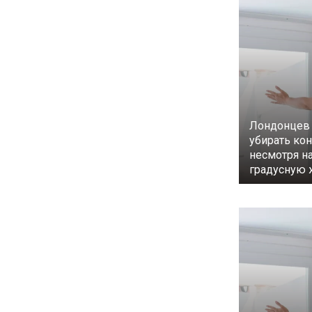
Лондонцев 
убирать ко
несмотря на
градусную 