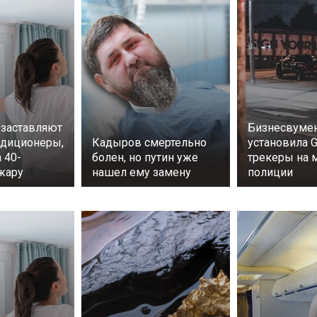
заставляют
Бизнесвумен
ндиционеры,
Кадыров смертельно
установила 
 40-
болен, но путин уже
трекеры на
жару
нашел ему замену
полиции