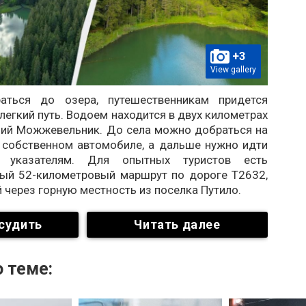
+3
View gallery
аться до озера, путешественникам придется
легкий путь. Водоем находится в двух километрах
ний Можжевельник. До села можно добраться на
а собственном автомобиле, а дальше нужно идти
 указателям. Для опытных туристов есть
ный 52-километровый маршрут по дороге Т2632,
через горную местность из поселка Путило.
судить
Читать далее
 теме: