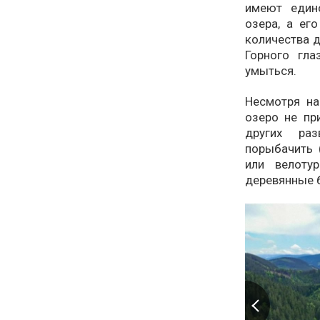
имеют един
озера, а ег
количества д
Горного гл
умыться.
Несмотря на
озеро не пр
других раз
порыбачить 
или велоту
деревянные б