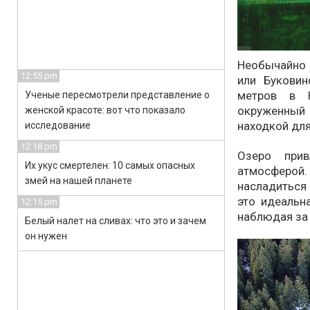
Необычайно 
12:55 pm
или Буковин
метров в К
Ученые пересмотрели представление о
окруженный
женской красоте: вот что показало
находкой для
исследование
12:18 pm
Озеро прив
Их укус смертелен: 10 самых опасных
атмосферой
змей на нашей планете
насладиться
это идеальн
12:15 pm
наблюдая за 
Белый налет на сливах: что это и зачем
он нужен