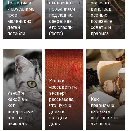
Трагедия в
слепой кот
обрезать
Иерусалиме:
провалился
виноград
трое
под лед на
осенью:
маленьких
озере: как
полезные
детей
его спасли
советы и
погибли
(фото)
правила
Кошки
«расцветут»:
Узнайте,
эксперт
какой вы
рассказала,
Как
кот:
что нужно
правильно
интересный
делать
нарезать
тест на
каждый
сыр: советы
личность
день
эксперта