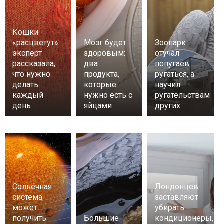
Кошки
«расцветут»:
Мозг будет
Зоопарк
эксперт
здоровым:
отучал
рассказала,
два
попугаев
что нужно
продукта,
ругаться, а
делать
которые
научил
каждый
нужно есть с
ругательствам
день
яйцами
других
Солнечная
Лондонцев
система
заставляют
может
убирать
получить
Большие
кондиционеры,