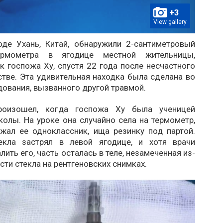
+3
View gallery
оде Ухань, Китай, обнаружили 2-сантиметровый
рмометра в ягодице местной жительницы,
к госпожа Ху, спустя 22 года после несчастного
стве. Эта удивительная находка была сделана во
ования, вызванного другой травмой.
роизошел, когда госпожа Ху была ученицей
олы. На уроке она случайно села на термометр,
жал ее одноклассник, ища резинку под партой.
екла застрял в левой ягодице, и хотя врачи
лить его, часть осталась в теле, незамеченная из-
сти стекла на рентгеновских снимках.