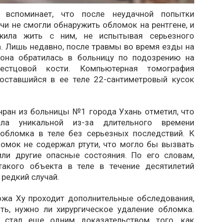
 вспоминает, что после неудачной попытки
чи не смогли обнаружить обломок на рентгене, и
жила жить с ним, не испытывая серьезного
. Лишь недавно, после травмы во время езды на
 она обратилась в больницу по подозрению на
естцовой кости. Компьютерная томография
оставшийся в ее теле 22-сантиметровый кусок
нран из больницы №1 города Ухань отметил, что
ла уникальной из-за длительного времени
обломка в теле без серьезных последствий. К
ломок не содержал ртути, что могло бы вызвать
или другие опасные состояния. По его словам,
такого объекта в теле в течение десятилетий
редкий случай.
ожа Ху проходит дополнительные обследования,
ть, нужно ли хирургическое удаление обломка.
й стал еще одним доказательством того, как