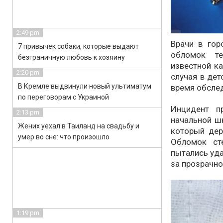
2:49 pm
Врачи в гор
7 привычек собаки, которые выдают
обломок те
безграничную любовь к хозяину
известной ка
2:20 pm
случая в дет
В Кремле выдвинули новый ультиматум
время обслед
по переговорам с Украиной
Инцидент п
2:13 pm
начальной шк
Жених уехал в Таиланд на свадьбу и
который дер
умер во сне: что произошло
Обломок ст
пытались уда
за прозрачно
1:19 pm