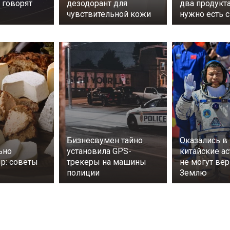
о говорят
дезодорант для
два продукт
чувствительной кожи
нужно есть 
Бизнесвумен тайно
Оказались в
ьно
установила GPS-
китайские а
ыр: советы
трекеры на машины
не могут вер
полиции
Землю