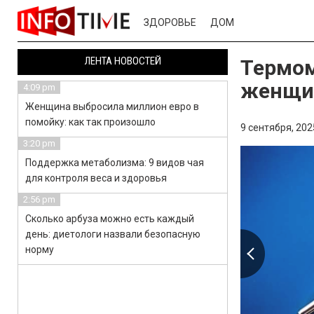
ЗДОРОВЬЕ
ДОМ
ЛЕНТА НОВОСТЕЙ
Термом
женщин
4:09 pm
Женщина выбросила миллион евро в
помойку: как так произошло
9 сентября, 202
3:20 pm
Поддержка метаболизма: 9 видов чая
для контроля веса и здоровья
2:56 pm
Сколько арбуза можно есть каждый
день: диетологи назвали безопасную
норму