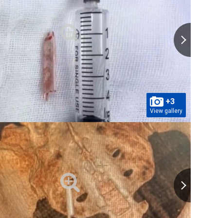
+3
View gallery