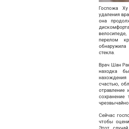
Госпожа Ху
удаления вра
она продол
дискомфорта
велосипеде,
перелом кр
обнаружила 
стекла.
Врач Шан Ра
находка бы
нахождения 
счастью, об
отравление 
сохранение 
чрезвычайно 
Сейчас госп
чтобы оцени
Этот случа