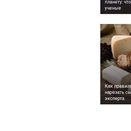
планету: чт
ученые
Как правил
нарезать с
эксперта