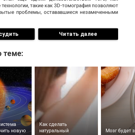
технологии, такие как 3D-томография позволяют
рытые проблемы, остававшиеся незамеченными
судить
Читать далее
 теме:
система
Как сделать
чить новую
натуральный
Мозг будет 