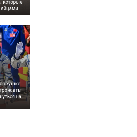
а, которые
с яйцами
 ловушке:
стронавты
нуться на