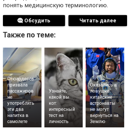
понять медицинскую терминологию.
Обсудить
Читать далее
Также по теме:
Стюардесса
призвала
Оказались в
пассажиров
Узнайте,
ловушке:
не
какой вы
китайские
употреблять
кот:
астронавты
эти два
интересный
не могут
напитка в
тест на
вернуться на
самолете
личность
Землю