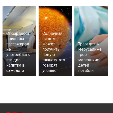
Стюардесса
Солнечная
призвала
система
пассажиров
может
Трагедия в
не
получить
Иерусалиме:
употреблять
новую
трое
эти два
планету: что
маленьких
напитка в
говорят
детей
самолете
ученые
погибли