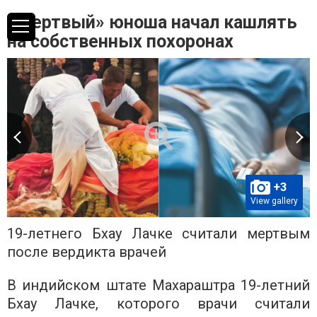
«Мертвый» юноша начал кашлять
на собственных похоронах
+3
View gallery
19-летнего Бхау Лачке считали мертвым
после вердикта врачей
В индийском штате Махараштра 19-летний
Бхау Лачке, которого врачи считали