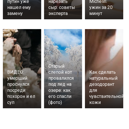
путин уже
нарезать
Michelin:
нашел ему
сыр: советы
ужин за 20
замену
эксперта
минут
Старый
ВИДЕО:
слепой кот
Как сделать
умерший
провалился
натуральный
проснулся
под лед на
дезодорант
посреди
озере: как
для
похорон и ел
его спасли
чувствительной
суп
(фото)
кожи