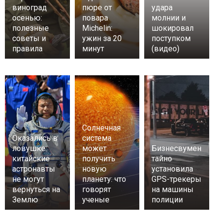
виноград
пюре от
удара
осенью:
повара
молнии и
полезные
Michelin:
шокировал
советы и
ужин за 20
поступком
правила
минут
(видео)
Солнечная
Оказались в
система
ловушке:
может
Бизнесвумен
китайские
получить
тайно
астронавты
новую
установила
не могут
планету: что
GPS-трекеры
вернуться на
говорят
на машины
Землю
ученые
полиции