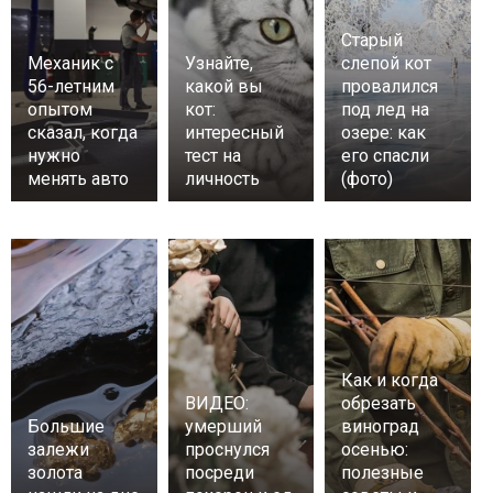
Старый
Механик с
Узнайте,
слепой кот
56-летним
какой вы
провалился
опытом
кот:
под лед на
сказал, когда
интересный
озере: как
нужно
тест на
его спасли
менять авто
личность
(фото)
Как и когда
ВИДЕО:
обрезать
Большие
умерший
виноград
залежи
проснулся
осенью:
золота
посреди
полезные