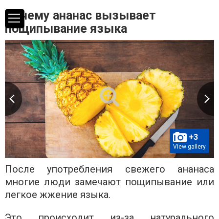
Почему ананас вызывает
пощипывание языка
+3
View gallery
После употребления свежего ананаса
многие люди замечают пощипывание или
легкое жжение языка.
Это происходит из-за натурального