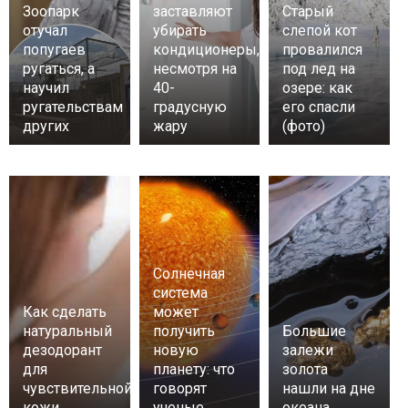
Зоопарк
заставляют
Старый
отучал
убирать
слепой кот
попугаев
кондиционеры,
провалился
ругаться, а
несмотря на
под лед на
научил
40-
озере: как
ругательствам
градусную
его спасли
других
жару
(фото)
Солнечная
система
Как сделать
может
натуральный
получить
Большие
дезодорант
новую
залежи
для
планету: что
золота
чувствительной
говорят
нашли на дне
кожи
ученые
океана