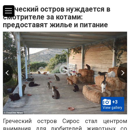
Греческий остров нуждается в
смотрителе за котами:
предоставят жилье и питание
+3
View gallery
Греческий остров Сирос стал центром
внимания для любителей животных со