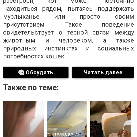
расстроен, кот может постоянно
находиться рядом, пытаясь поддержать
мурлыканье или просто своим
присутствием. Такое поведение
свидетельствует о тесной связи между
животным и человеком, а также
природных инстинктах и ​​социальных
потребностях кошек.
Обсудить
Читать далее
Также по теме:
Стюардесса