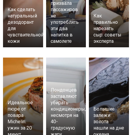
призвала
Как сделать
пассажиров
натуральный
не
Как
дезодорант
употреблять
правильно
для
эти два
нарезать
чувствительной
напитка в
сыр: советы
кожи
самолете
эксперта
Лондонцев
заставляют
Идеальное
убирать
пюре от
кондиционеры,
Большие
повара
несмотря на
залежи
Michelin:
40-
золота
ужин за 20
градусную
нашли на дне
минут
жару
океана