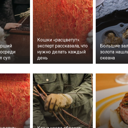
Кошки «расцветут»:
ерший
эксперт рассказала, что
Большие за
посреди
нужно делать каждый
золота нашл
л суп
день
океана