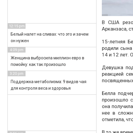
В США резо
12:15 pm
Арканзаса, с
Белый налет на сливах: что это и зачем
он нужен
15-летняя Б
родили сына
4:09 pm
14 и 12 лет. 
Женщина выбросила миллион евро в
помойку: как так произошло
Девушка под
реакцией се
3:20 pm
посвященных
Поддержка метаболизма: 9 видов чая
для контроля веса и здоровья
Белла подче
произошло с
она получила
нее в сложн
отметила, чт
В то же врем