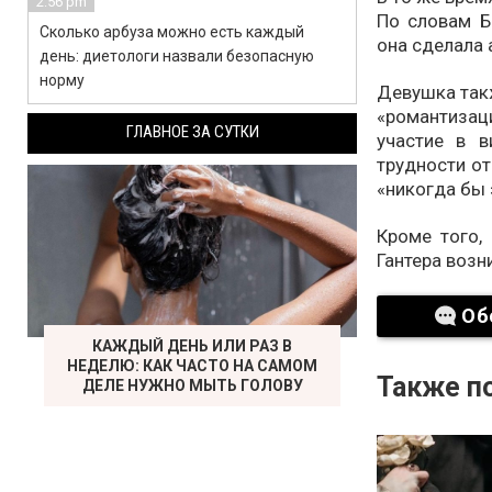
2:56 pm
По словам Б
Сколько арбуза можно есть каждый
она сделала 
день: диетологи назвали безопасную
норму
Девушка такж
«романтизац
ГЛАВНОЕ ЗА СУТКИ
участие в 
трудности от
«никогда бы 
Кроме того,
Гантера возн
Об
КАЖДЫЙ ДЕНЬ ИЛИ РАЗ В
НЕДЕЛЮ: КАК ЧАСТО НА САМОМ
Также по
ДЕЛЕ НУЖНО МЫТЬ ГОЛОВУ