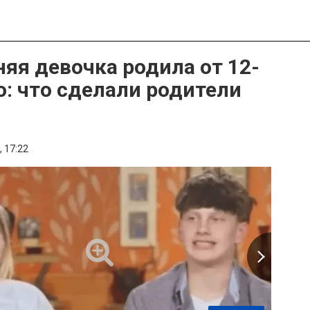
няя девочка родила от 12-
о: что сделали родители
,
17:22