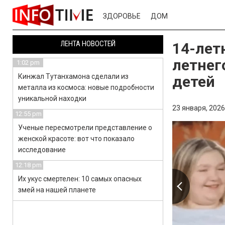
ЗДОРОВЬЕ
ДОМ
ЛЕНТА НОВОСТЕЙ
14-лет
летнег
1:02 pm
Кинжал Тутанхамона сделали из
детей
металла из космоса: новые подробности
уникальной находки
23 января, 2026
12:55 pm
Ученые пересмотрели представление о
женской красоте: вот что показало
исследование
12:18 pm
Их укус смертелен: 10 самых опасных
змей на нашей планете