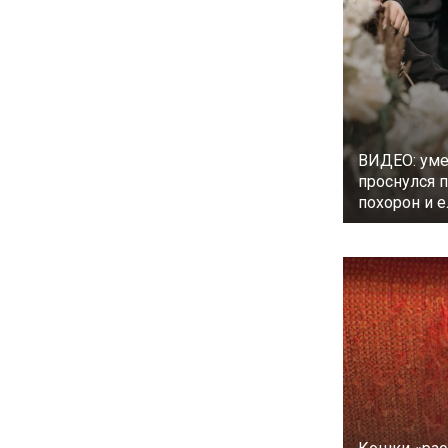
ВИДЕО: ум
проснулся 
похорон и е