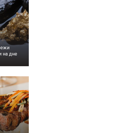
лежи
и на дне