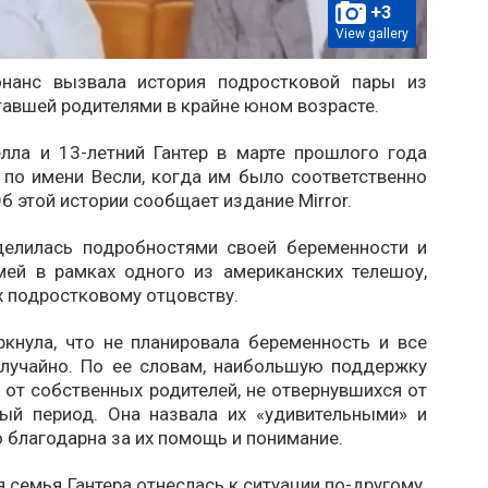
+3
View gallery
нанс вызвала история подростковой пары из
тавшей родителями в крайне юном возрасте.
елла и 13-летний Гантер в марте прошлого года
 по имени Весли, когда им было соответственно
Об этой истории сообщает издание Mirror.
елилась подробностями своей беременности и
мей в рамках одного из американских телешоу,
 подростковому отцовству.
ркнула, что не планировала беременность и все
лучайно. По ее словам, наибольшую поддержку
 от собственных родителей, не отвернувшихся от
ый период. Она назвала их «удивительными» и
о благодарна за их помощь и понимание.
я семья Гантера отнеслась к ситуации по-другому.