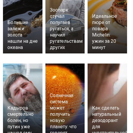
Зоопарк
отучал
Идеальное
Большие
попугаев
пюре от
залежи
ругаться, а
повара
золота
научил
Michelin:
нашли на дне
ругательствам
ужин за 20
океана
других
минут
Солнечная
система
Кадыров
может
Как сделать
смертельно
получить
натуральный
болен, но
новую
дезодорант
путин уже
планету: что
для
нашел ему
говорят
чувствительной