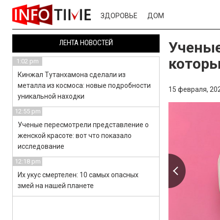
ЗДОРОВЬЕ
ДОМ
ЛЕНТА НОВОСТЕЙ
Ученые
которы
1:02 pm
Кинжал Тутанхамона сделали из
металла из космоса: новые подробности
15 февраля, 202
уникальной находки
12:55 pm
Ученые пересмотрели представление о
женской красоте: вот что показало
исследование
12:18 pm
Их укус смертелен: 10 самых опасных
змей на нашей планете