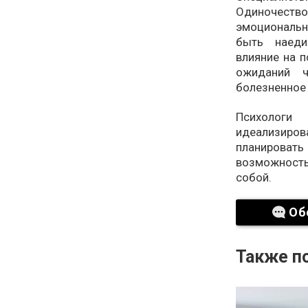
Одиночеств
эмоциональн
быть наеди
влияние на 
ожиданий ч
болезненное 
Психолог
идеализиро
планировать 
возможность
собой.
Об
Также по