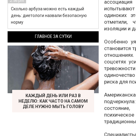
2:56 pm
ассоциация
испытывают
Сколько арбуза можно есть каждый
одиноких э
день: диетологи назвали безопасную
отметили, 
норму
изоляции и д
ГЛАВНОЕ ЗА СУТКИ
Особенно у
становится т
отношениях.
соцсетях ус
тревожност
одиночество
риска для пс
Американс
КАЖДЫЙ ДЕНЬ ИЛИ РАЗ В
подчеркнула
НЕДЕЛЮ: КАК ЧАСТО НА САМОМ
ДЕЛЕ НУЖНО МЫТЬ ГОЛОВУ
состояние
психическ
традиционны
Специалисты