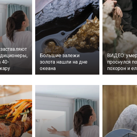
заставляют
ндиционеры,
Большие залежи
ВИДЕО: уме
 40-
золота нашли на дне
проснулся п
жару
океана
похорон и ел