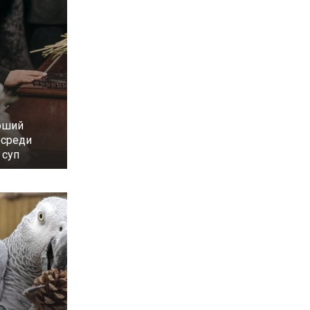
рший
осреди
 суп