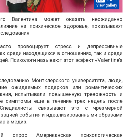
View gallery
ого Валентина может оказать неожиданно
влияние на психическое здоровье, показывают
сследования.
асто провоцирует стресс и депрессивные
ак среди находящихся в отношениях, так и среди
ей. Психологи называют этот эффект «Valentine’s
следованию Монтклерского университета, люди,
шие ожидаемых подарков или романтических
мания, испытывали повышенную тревожность и
е симптомы еще в течение трех недель после
 Специалисты связывают это с чрезмерной
зацией события и идеализированными образами
ар в медиа.
ный опрос Американская психологическая