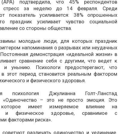
 (APA) подтвердила, что 45% респондентов
 стресс за неделю до 14 февраля. Среди
тот показатель усиливается: 38% опрошенных
что праздник усиливает чувство социальной
авление со стороны общества.
язвимы молодые люди, для которых праздник
риггером напоминания о разрывах или неудачных
 Постоянная демонстрация «идеальной жизни» в
иливает сравнение себя с другими, что ведет к
и и унынию. Психологи предостерегают, что
 в этот период становится реальным фактором
ихического и физического здоровья.
кая психология Джулианна Голт-Ланстад
: «Одиночество – это не просто эмоция. Это
, которое имеет измеряемое влияние на
ое и физическое здоровье, сравнимое с
ми факторами риска».
 советуют различать одиночество и уединение.