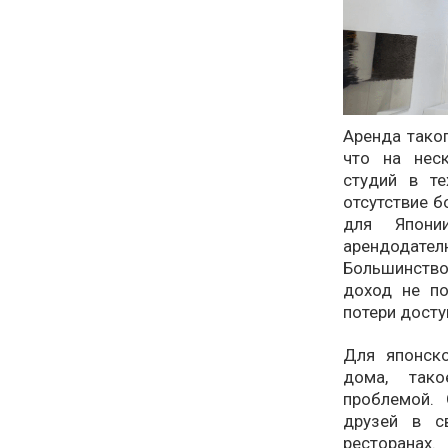
Аренда таког
что на нес
студий в т
отсутствие 
для Япони
арендодателю
Большинство
доход не по
потери досту
Для японско
дома, тако
проблемой.
друзей в с
ресторанах.