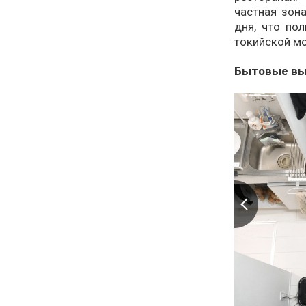
частная зон
дня, что по
токийской м
Бытовые вы