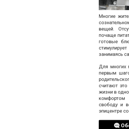
Многие жите
сознательно
вещей. Отс
почаще питат
готовые блю
стимулирует
занимаясь са
Для многих 
первым шаг
родительског
считают это
жизни в одно
комфортом 
свободу и 
эпицентре со
Об