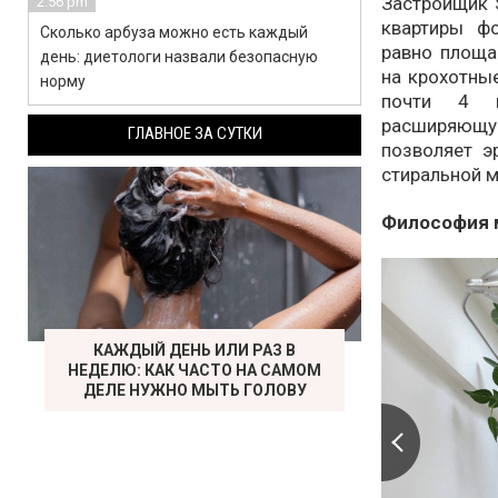
Застройщик S
2:56 pm
квартиры фо
Сколько арбуза можно есть каждый
равно площа
день: диетологи назвали безопасную
на крохотны
норму
почти 4 м
расширяющу
ГЛАВНОЕ ЗА СУТКИ
позволяет э
стиральной 
Философия 
КАЖДЫЙ ДЕНЬ ИЛИ РАЗ В
НЕДЕЛЮ: КАК ЧАСТО НА САМОМ
ДЕЛЕ НУЖНО МЫТЬ ГОЛОВУ