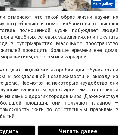
View gallery
ли отмечают, что такой образ жизни научил их
му потреблению и помог избавиться от лишних
утствие полноценной кухни побуждает людей
ься в удобных сетевых заведениях или покупать
да в супермаркетах. Маленькое пространство
 жителей проводить больше времени вне дома,
моразвитием, спортом или карьерой.
молодых людей эти «коробки для обуви» стали
ом к вожделенной независимости и выезду из
о дома. Несмотря на некоторые неудобства, они
 лучшим вариантом для старта самостоятельной
м из самых дорогих городов мира. Даже жертвуя
большой площади, они получают главное –
возможность жить по собственным правилам в
бытий.
судить
Читать далее