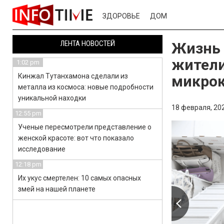
ЗДОРОВЬЕ
ДОМ
ЛЕНТА НОВОСТЕЙ
Жизнь 
жители
1:02 pm
Кинжал Тутанхамона сделали из
микро
металла из космоса: новые подробности
уникальной находки
18 февраля, 202
12:55 pm
Ученые пересмотрели представление о
женской красоте: вот что показало
исследование
12:18 pm
Их укус смертелен: 10 самых опасных
змей на нашей планете