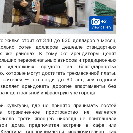
+3
View gallery
о жилья стоит от 340 до 630 долларов в месяц,
колько сотен долларов дешевле стандартных
ех же районах. К тому же арендаторы ценят
больших первоначальных взносов и традиционных
и «денежных средств за благодарность»
, которые могут достигать трехмесячной платы.
 жителей — это люди до 30 лет, чей годовой
зволяет арендовать дорогие апартаменты без
па к центральной инфраструктуре города.
й культуры, где не принято принимать гостей
е ограниченное пространство не является
 Около трети японцев никогда не приглашали
вои дома, предпочитая встречи в кафе или
 Квартира воспринимается исключительно как