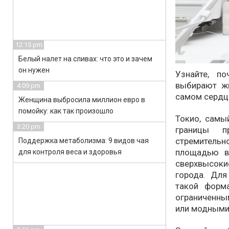
12:15 pm
Белый налет на сливах: что это и зачем
он нужен
Узнайте, п
выбирают ж
4:09 pm
самом сердц
Женщина выбросила миллион евро в
помойку: как так произошло
Токио, самы
3:20 pm
границы п
стремитель
Поддержка метаболизма: 9 видов чая
площадью в
для контроля веса и здоровья
сверхвысоки
города. Для
такой форм
ограниченны
или модными