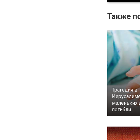
Также по
Трагедия в
Иерусалиме
маленьких 
погибли