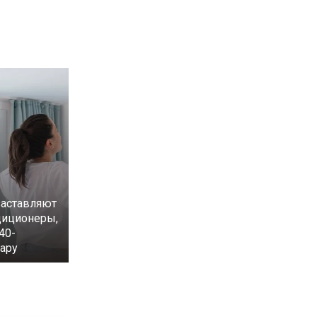
аставляют
диционеры,
40-
ару