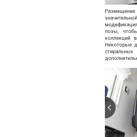
Размещение
значительно
модификация
позы, чтоб
коллекций 
Некоторые д
стиральны
дополнитель