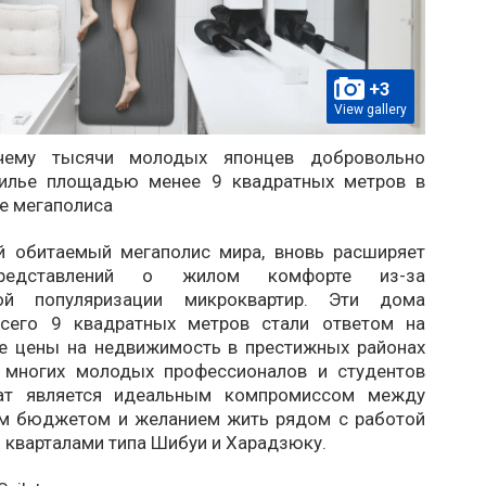
+3
View gallery
очему тысячи молодых японцев добровольно
илье площадью менее 9 квадратных метров в
е мегаполиса
й обитаемый мегаполис мира, вновь расширяет
редставлений о жилом комфорте из-за
ной популяризации микроквартир. Эти дома
сего 9 квадратных метров стали ответом на
е цены на недвижимость в престижных районах
 многих молодых профессионалов и студентов
ат является идеальным компромиссом между
м бюджетом и желанием жить рядом с работой
 кварталами типа Шибуи и Харадзюку.