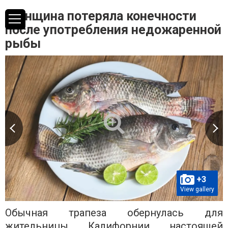
Женщина потеряла конечности
после употребления недожаренной
рыбы
+3
View gallery
Обычная трапеза обернулась для
жительницы Калифорнии настоящей