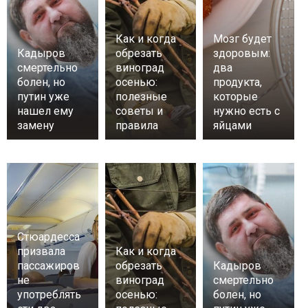
Как и когда
Мозг будет
Кадыров
обрезать
здоровым:
смертельно
виноград
два
болен, но
осенью:
продукта,
путин уже
полезные
которые
нашел ему
советы и
нужно есть с
замену
правила
яйцами
Стюардесса
призвала
Как и когда
пассажиров
обрезать
Кадыров
не
виноград
смертельно
употреблять
осенью:
болен, но