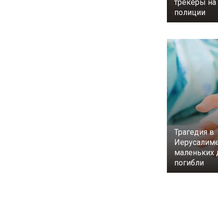
трекеры н
полиции
Трагедия в
Иерусалиме
маленьких 
погибли