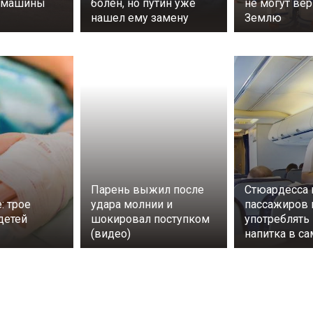
а машины
болен, но путин уже
не могут вер
нашел ему замену
Землю
Парень выжил после
Стюардесса 
: трое
удара молнии и
пассажиров 
детей
шокировал поступком
употреблять 
(видео)
напитка в са