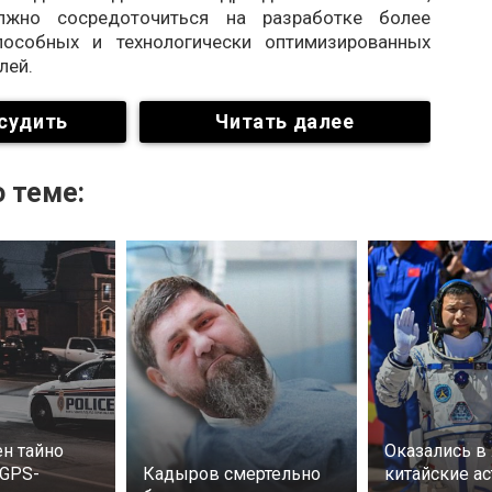
лжно сосредоточиться на разработке более
пособных и технологически оптимизированных
лей.
судить
Читать далее
 теме:
н тайно
Оказались в
 GPS-
Кадыров смертельно
китайские а