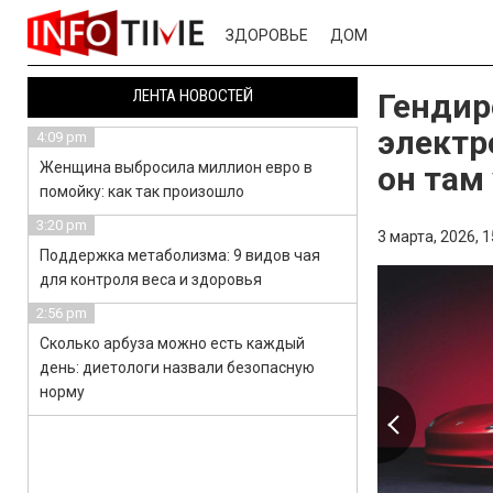
ЗДОРОВЬЕ
ДОМ
ЛЕНТА НОВОСТЕЙ
Гендир
электр
4:09 pm
Женщина выбросила миллион евро в
он там
помойку: как так произошло
3:20 pm
3 марта, 2026,
1
Поддержка метаболизма: 9 видов чая
для контроля веса и здоровья
2:56 pm
Сколько арбуза можно есть каждый
день: диетологи назвали безопасную
норму