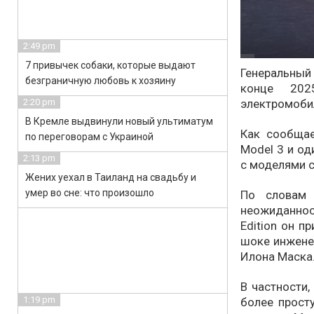
2:49 pm
7 привычек собаки, которые выдают
Генеральны
безграничную любовь к хозяину
конце 202
электромобил
2:20 pm
В Кремле выдвинули новый ультиматум
Как сообщает
по переговорам с Украиной
Model 3 и од
2:13 pm
с моделями 
Жених уехал в Таиланд на свадьбу и
умер во сне: что произошло
По словам 
неожиданност
Edition он п
шоке инжене
Илона Маска
В частности,
1:19 pm
более просту