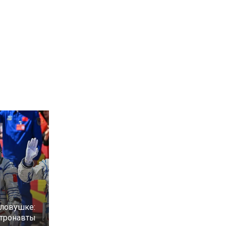
 ловушке:
стронавты