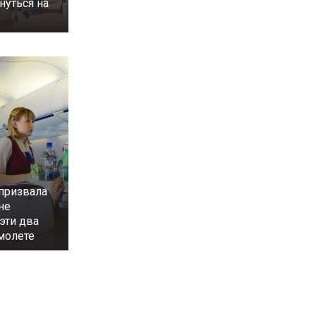
нуться на
призвала
не
эти два
молете