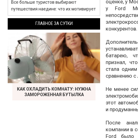
оценке, у Mo
Все больше туристов выбирают
у Ford Mu
путешествия наедине: что их мотивирует
непосредс
электрокр
ГЛАВНОЕ ЗА СУТКИ
конкурентов.
Дополните
устанавлив
батарею, ч
признал, чт
стала одним
сравнению с
Не менее сил
КАК ОХЛАДИТЬ КОМНАТУ: НУЖНА
ЗАМОРОЖЕННАЯ БУТЫЛКА
электромобил
этот автомо
и продуманны
После анал
компании в с
Ford было 