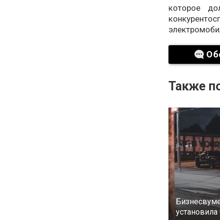
которое до
конкурентос
электромоби
Об
Также по
Бизнесвуме
установила