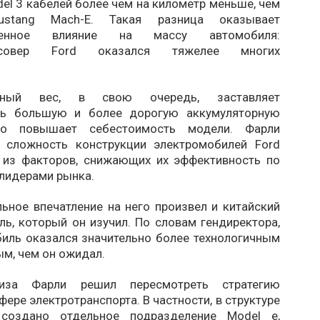
del 3 кабелей более чем на километр меньше, чем
stang Mach-E. Такая разница оказывает
твенное влияние на массу автомобиля:
оссовер Ford оказался тяжелее многих
льный вес, в свою очередь, заставляет
ать большую и более дорогую аккумуляторную
то повышает себестоимость модели. Фарли
о сложность конструкции электромобилей Ford
 из факторов, снижающих их эффективность по
 лидерами рынка.
ьное впечатление на него произвел и китайский
ь, который он изучил. По словам гендиректора,
биль оказался значительно более технологичным
м, чем он ожидал.
иза Фарли решил пересмотреть стратегию
фере электротранспорта. В частности, в структуре
создано отдельное подразделение Model e,