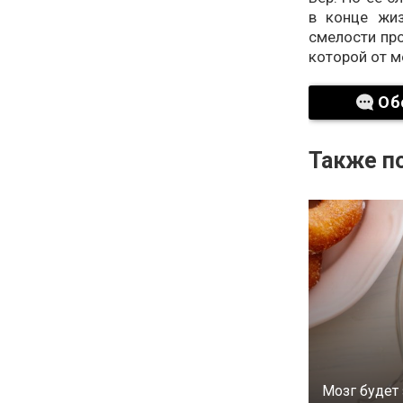
в конце жиз
смелости про
которой от м
Об
Также по
Мозг будет