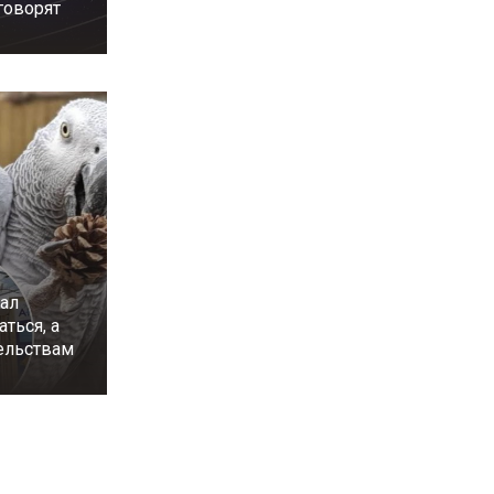
 говорят
чал
аться, а
тельствам