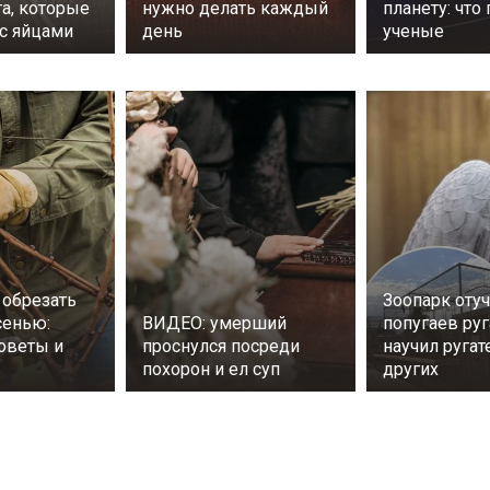
та, которые
нужно делать каждый
планету: что
 с яйцами
день
ученые
 обрезать
Зоопарк оту
сенью:
ВИДЕО: умерший
попугаев руг
оветы и
проснулся посреди
научил руга
похорон и ел суп
других