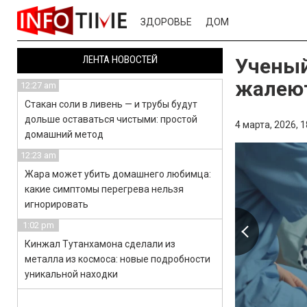
ЗДОРОВЬЕ
ДОМ
ЛЕНТА НОВОСТЕЙ
Ученый
жалеют
12:27 am
Стакан соли в ливень — и трубы будут
дольше оставаться чистыми: простой
4 марта, 2026,
1
домашний метод
12:23 am
Жара может убить домашнего любимца:
какие симптомы перегрева нельзя
игнорировать
1:02 pm
Кинжал Тутанхамона сделали из
металла из космоса: новые подробности
уникальной находки