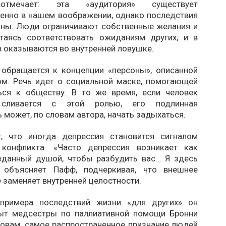
отмечает: эта «аудитория» существует
енно в нашем воображении, однако последствия
ьны. Люди ограничивают собственные желания и
таясь соответствовать ожиданиям других, и в
 оказываются во внутренней ловушке.
обращается к концепции «персоны», описанной
м. Речь идет о социальной маске, помогающей
ься к обществу. В то же время, если человек
 сливается с этой ролью, его подлинная
 может, по словам автора, начать задыхаться.
, что иногда депрессия становится сигналом
 конфликта. «Часто депрессия возникает как
зданный душой, чтобы разбудить вас… Я здесь
 объясняет Пафф, подчеркивая, что внешнее
 заменяет внутренней целостности.
 примера последствий жизни «для других» он
ыт медсестры по паллиативной помощи Бронни
ловам, самое распространенное признание людей