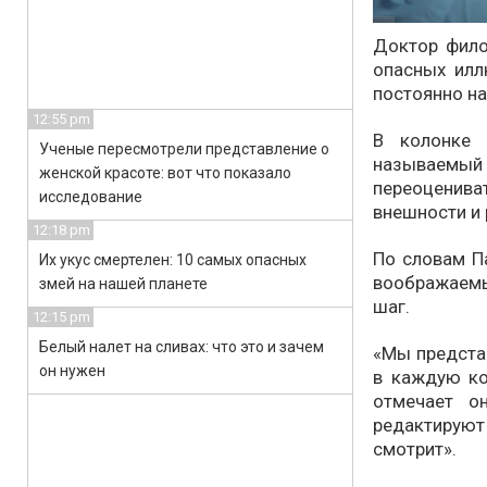
Доктор фило
опасных илл
постоянно н
12:55 pm
В колонке 
Ученые пересмотрели представление о
называемы
женской красоте: вот что показало
переоцени
исследование
внешности и
12:18 pm
По словам Па
Их укус смертелен: 10 самых опасных
воображаемы
змей на нашей планете
шаг.
12:15 pm
Белый налет на сливах: что это и зачем
«Мы предста
он нужен
в каждую ко
отмечает о
редактируют
смотрит».