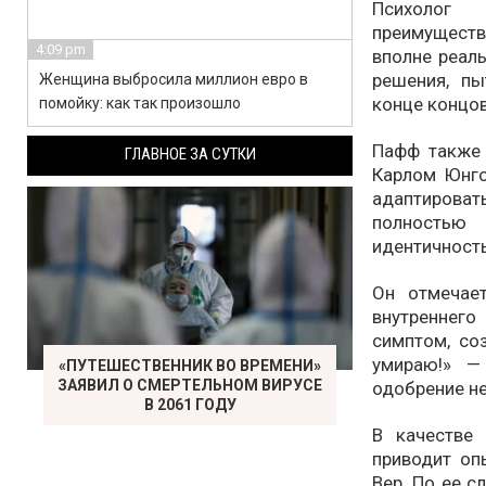
Психолог 
преимуществ
4:09 pm
вполне реал
решения, пы
Женщина выбросила миллион евро в
конце концов
помойку: как так произошло
Пафф также 
ГЛАВНОЕ ЗА СУТКИ
Карлом Юнго
адаптироват
полностью
идентичность
Он отмечает
внутреннего
симптом, со
умираю!» —
«ПУТЕШЕСТВЕННИК ВО ВРЕМЕНИ»
ЗАЯВИЛ О СМЕРТЕЛЬНОМ ВИРУСЕ
одобрение не
В 2061 ГОДУ
В качестве
приводит оп
Вер. По ее с