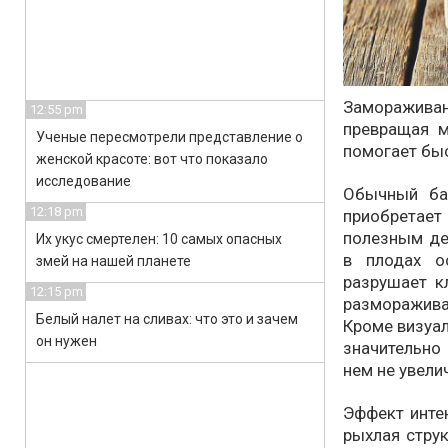
Замораживан
12:55 pm
превращая м
Ученые пересмотрели представление о
помогает бы
женской красоте: вот что показало
исследование
Обычный ба
12:18 pm
приобретает
полезным де
Их укус смертелен: 10 самых опасных
в плодах о
змей на нашей планете
разрушает к
12:15 pm
размораживан
Белый налет на сливах: что это и зачем
Кроме визуал
он нужен
значительно
нем не увели
Эффект интен
рыхлая стру