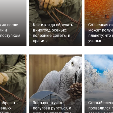
ил после
Как и когда обрезать
Солнечная с
ии и
виноград осенью:
может получ
поступком
полезные советы и
планету: что
правила
ученые
 обрезать
Зоопарк отучал
Старый слеп
сенью:
попугаев ругаться, а
провалился 