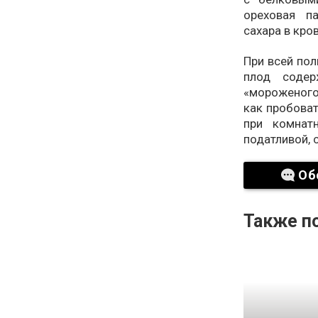
ореховая п
сахара в кро
При всей пол
плод соде
«мороженого»
как пробоват
при комнат
податливой, 
Об
Также по