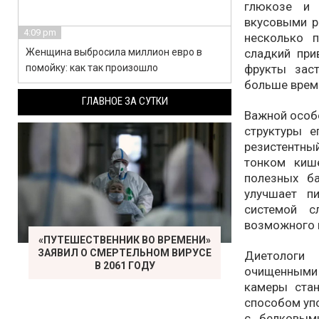
глюкозе и 
вкусовыми р
4:09 pm
несколько 
Женщина выбросила миллион евро в
сладкий при
помойку: как так произошло
фрукты зас
больше време
ГЛАВНОЕ ЗА СУТКИ
Важной особ
структуры е
резистентны
тонком кише
полезных б
улучшает п
системой с
возможного 
«ПУТЕШЕСТВЕННИК ВО ВРЕМЕНИ»
ЗАЯВИЛ О СМЕРТЕЛЬНОМ ВИРУСЕ
Диетологи
В 2061 ГОДУ
очищенными 
камеры ста
способом упо
с белковыми