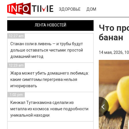
ЗДОРОВЬЕ
ДОМ
ЛЕНТА НОВОСТЕЙ
Что пр
банан
12:27 am
Стакан соли в ливень — и трубы будут
дольше оставаться чистыми: простой
14 мая, 2026,
10
домашний метод
12:23 am
Жара может убить домашнего любимца:
какие симптомы перегрева нельзя
игнорировать
1:02 pm
Кинжал Тутанхамона сделали из
металла из космоса: новые подробности
уникальной находки