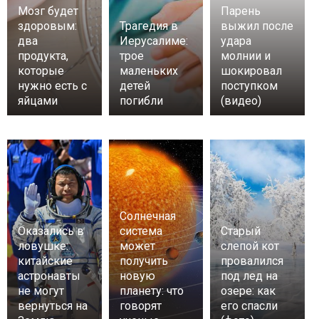
Мозг будет
Парень
здоровым:
Трагедия в
выжил после
два
Иерусалиме:
удара
продукта,
трое
молнии и
которые
маленьких
шокировал
нужно есть с
детей
поступком
яйцами
погибли
(видео)
Солнечная
Оказались в
система
Старый
ловушке:
может
слепой кот
китайские
получить
провалился
астронавты
новую
под лед на
не могут
планету: что
озере: как
вернуться на
говорят
его спасли