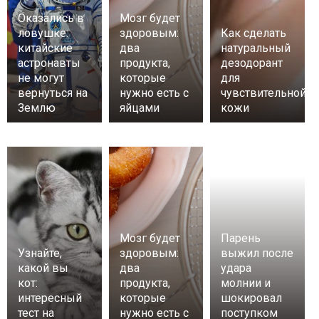
Оказались в
Мозг будет
ловушке:
здоровым:
Как сделать
китайские
два
натуральный
астронавты
продукта,
дезодорант
не могут
которые
для
вернуться на
нужно есть с
чувствительной
Землю
яйцами
кожи
Мозг будет
Парень
Узнайте,
здоровым:
выжил после
какой вы
два
удара
кот:
продукта,
молнии и
интересный
которые
шокировал
тест на
нужно есть с
поступком