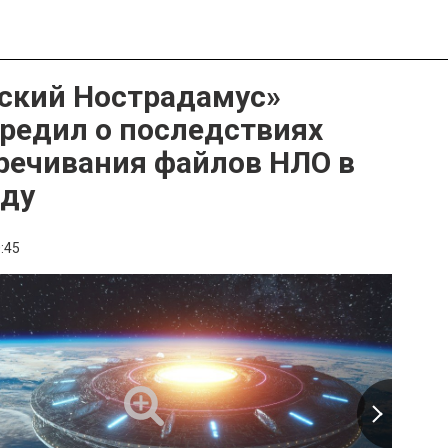
ский Нострадамус»
редил о последствиях
речивания файлов НЛО в
оду
:45