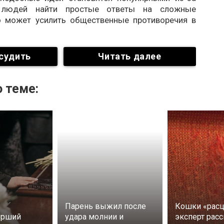
 людей найти простые ответы на сложные
о может усилить общественные противоречия в
судить
Читать далее
 теме:
Парень выжил после
Кошки «расц
ерший
удара молнии и
эксперт расс