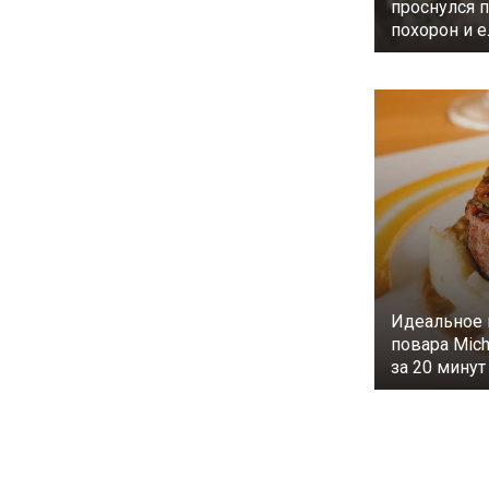
проснулся 
похорон и е
Идеальное 
повара Mich
за 20 минут