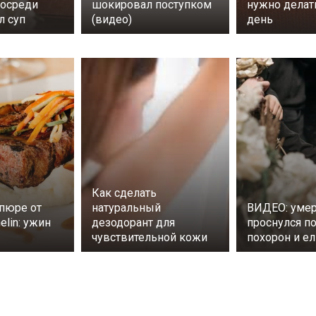
посреди
шокировал поступком
нужно дела
л суп
(видео)
день
Как сделать
пюре от
натуральный
ВИДЕО: уме
elin: ужин
дезодорант для
проснулся п
чувствительной кожи
похорон и ел