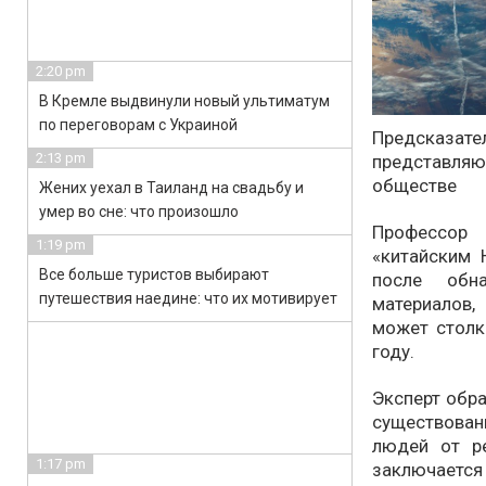
2:20 pm
В Кремле выдвинули новый ультиматум
по переговорам с Украиной
Предсказател
2:13 pm
представляют
обществе
Жених уехал в Таиланд на свадьбу и
умер во сне: что произошло
Профессор
1:19 pm
«китайским 
Все больше туристов выбирают
после обн
путешествия наедине: что их мотивирует
материалов
может столк
году.
Эксперт обра
существова
людей от р
1:17 pm
заключается