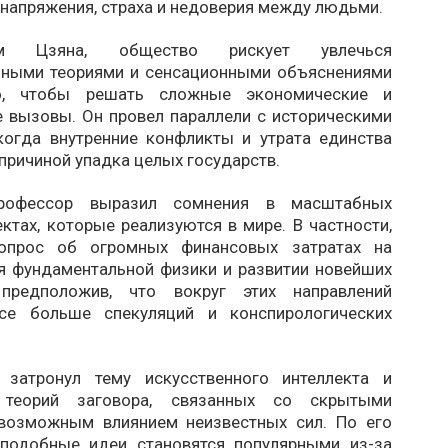
напряжения, страха и недоверия между людьми.
м Цзяна, общество рискует увлечься
ьными теориями и сенсационными объяснениями
о, чтобы решать сложные экономические и
е вызовы. Он провел параллели с историческими
когда внутренние конфликты и утрата единства
причиной упадка целых государств.
рофессор выразил сомнения в масштабных
ктах, которые реализуются в мире. В частности,
опрос об огромных финансовых затратах на
я фундаментальной физики и развитии новейших
, предположив, что вокруг этих направлений
все больше спекуляций и конспирологических
 затронул тему искусственного интеллекта и
 теорий заговора, связанных со скрытыми
возможным влиянием неизвестных сил. По его
подобные идеи становятся популярными из-за