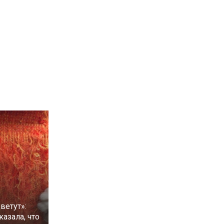
ветут»:
казала, что