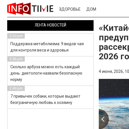
ЗДОРОВЬЕ
ДОМ
ЛЕНТА НОВОСТЕЙ
«Китай
предуп
3:20 pm
Поддержка метаболизма: 9 видов чая
рассек
для контроля веса и здоровья
2026 г
2:56 pm
Сколько арбуза можно есть каждый
4 июня, 2026,
10
день: диетологи назвали безопасную
норму
2:49 pm
7 привычек собаки, которые выдают
безграничную любовь к хозяину