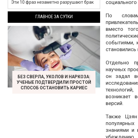
социального 
Эти 10 фраз незаметно разрушают брак
По слова
ГЛАВНОЕ ЗА СУТКИ
привлекател
вместо тог
политически
событиями, 
становились 
Отдельно п
научных прое
он задал в
БЕЗ СВЕРЛА, УКОЛОВ И НАРКОЗА:
исследовани
УЧЕНЫЕ ПОДТВЕРДИЛИ ПРОСТОЙ
СПОСОБ ОСТАНОВИТЬ КАРИЕС
технологий
возникает 
версий.
Также Цзян
популярных
знаниями и 
убеждению, 