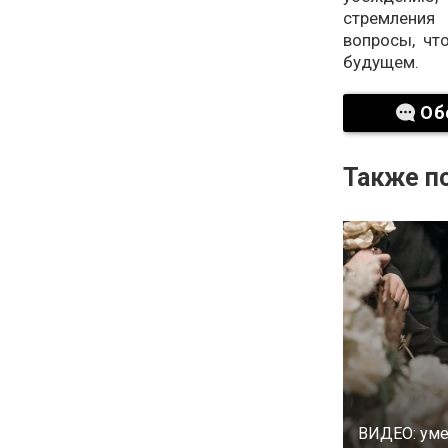
стремления
вопросы, чт
будущем.
Об
Также по
ВИДЕО: ум