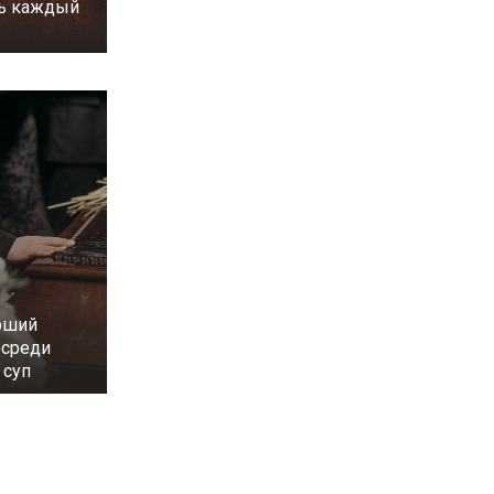
ть каждый
рший
осреди
 суп