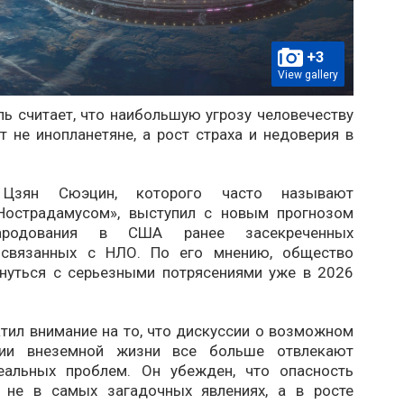
+3
View gallery
ь считает, что наибольшую угрозу человечеству
 не инопланетяне, а рост страха и недоверия в
 Цзян Сюэцин, которого часто называют
Нострадамусом», выступил с новым прогнозом
ародования в США ранее засекреченных
, связанных с НЛО. По его мнению, общество
нуться с серьезными потрясениями уже в 2026
тил внимание на то, что дискуссии о возможном
нии внеземной жизни все больше отвлекают
еальных проблем. Он убежден, что опасность
 не в самых загадочных явлениях, а в росте