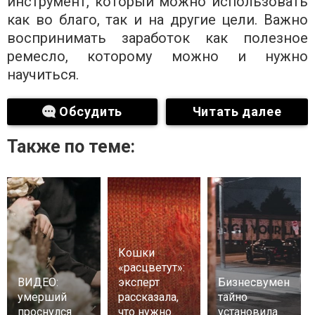
инструмент, который можно использовать
как во благо, так и на другие цели. Важно
воспринимать заработок как полезное
ремесло, которому можно и нужно
научиться.
Обсудить
Читать далее
Также по теме:
Кошки
«расцветут»:
ВИДЕО:
эксперт
Бизнесвумен
умерший
рассказала,
тайно
проснулся
что нужно
установила