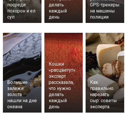
посреди
делать
GPS-трекеры
похорон и ел
каждый
на машины
суп
день
полиции
Кошки
«расцветут»:
эксперт
Большие
рассказала,
Как
залежи
что нужно
правильно
золота
делать
нарезать
нашли на дне
каждый
сыр: советы
океана
день
эксперта