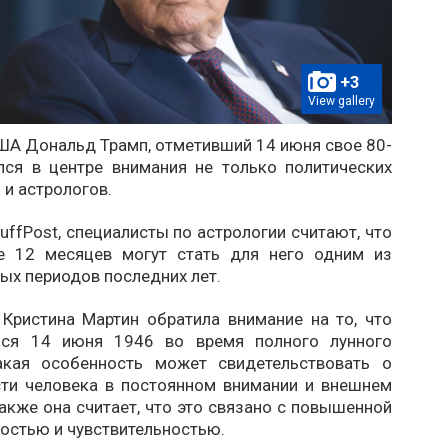
+3
View gallery
ША Дональд Трамп, отметивший 14 июня свое 80-
ался в центре внимания не только политических
 и астрологов.
ffPost, специалисты по астрологии считают, что
е 12 месяцев могут стать для него одним из
ых периодов последних лет.
 Кристина Мартин обратила внимание на то, что
лся 14 июня 1946 во время полного лунного
акая особенность может свидетельствовать о
ти человека в постоянном внимании и внешнем
акже она считает, что это связано с повышенной
остью и чувствительностью.