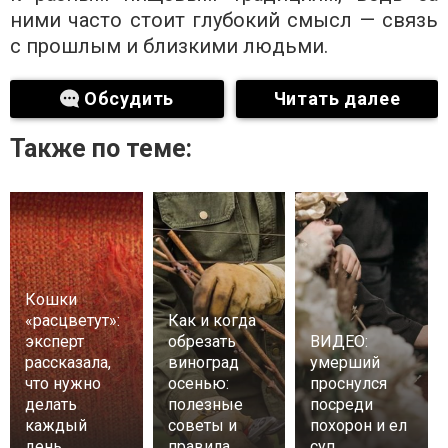
ними часто стоит глубокий смысл — связь
с прошлым и близкими людьми.
Обсудить
Читать далее
Также по теме:
Кошки
«расцветут»:
Как и когда
эксперт
обрезать
ВИДЕО:
рассказала,
виноград
умерший
что нужно
осенью:
проснулся
делать
полезные
посреди
каждый
советы и
похорон и ел
день
правила
суп