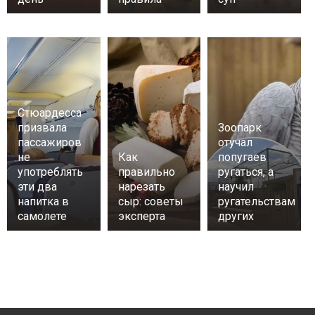
Стюардесса
призвала
Зоопарк
пассажиров
отучал
не
Как
попугаев
употреблять
правильно
ругаться, а
эти два
нарезать
научил
напитка в
сыр: советы
ругательствам
самолете
эксперта
других