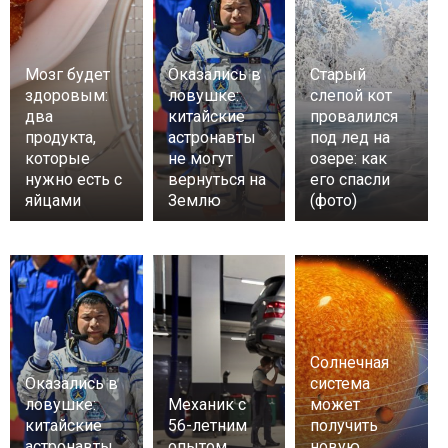
Мозг будет
Оказались в
Старый
здоровым:
ловушке:
слепой кот
два
китайские
провалился
продукта,
астронавты
под лед на
которые
не могут
озере: как
нужно есть с
вернуться на
его спасли
яйцами
Землю
(фото)
Солнечная
Оказались в
система
ловушке:
Механик с
может
китайские
56-летним
получить
астронавты
опытом
новую