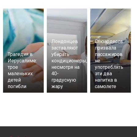
Лондонцев
Стюардесса
заставляют
призвала
Трагедия в
убирать
пассажиров
Иерусалиме:
кондиционеры,
не
трое
несмотря на
употреблять
маленьких
40-
эти два
детей
градусную
напитка в
погибли
жару
самолете