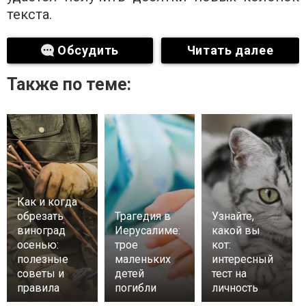
текста.
Обсудить
Читать далее
Также по теме:
Как и когда
обрезать
Трагедия в
Узнайте,
виноград
Иерусалиме:
какой вы
осенью:
трое
кот:
полезные
маленьких
интересный
советы и
детей
тест на
правила
погибли
личность